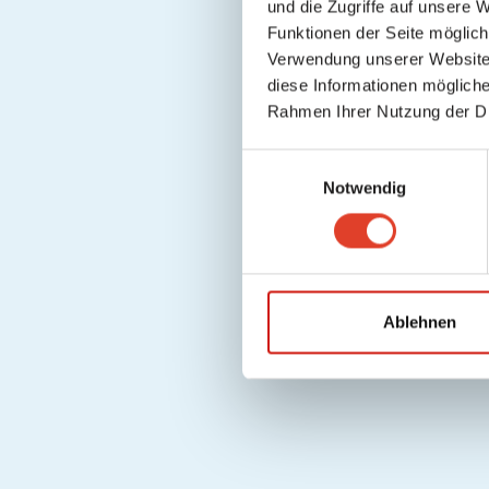
und die Zugriffe auf unsere 
Funktionen der Seite möglic
Verwendung unserer Website 
diese Informationen mögliche
Rahmen Ihrer Nutzung der D
E
Notwendig
i
n
w
i
l
l
Ablehnen
i
g
u
n
g
s