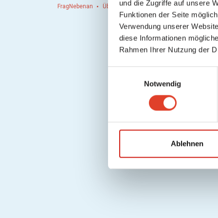
und die Zugriffe auf unsere 
FragNebenan
Über uns
Presse
Hausordnung
Hi
Funktionen der Seite möglic
Verwendung unserer Website 
diese Informationen mögliche
Rahmen Ihrer Nutzung der D
E
Notwendig
i
n
w
i
l
l
Ablehnen
i
g
u
n
g
s