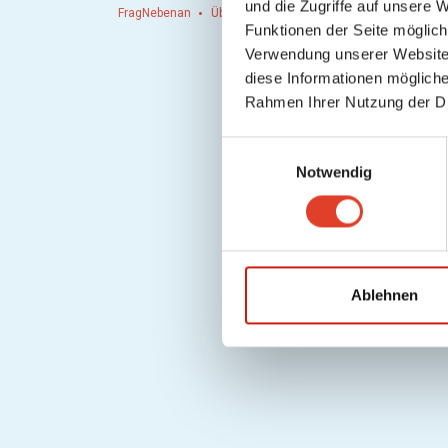
und die Zugriffe auf unsere 
FragNebenan
Über uns
Presse
Hausordnung
Hi
Funktionen der Seite möglic
Verwendung unserer Website 
diese Informationen mögliche
Rahmen Ihrer Nutzung der D
E
Notwendig
i
n
w
i
l
l
Ablehnen
i
g
u
n
g
s