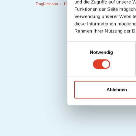
und die Zugriffe auf unsere 
FragNebenan
Über uns
Presse
Hausordnung
Hi
Funktionen der Seite möglic
Verwendung unserer Website 
diese Informationen mögliche
Rahmen Ihrer Nutzung der D
E
Notwendig
i
n
w
i
l
l
Ablehnen
i
g
u
n
g
s