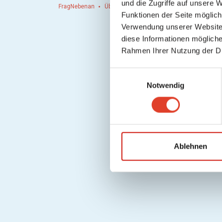
und die Zugriffe auf unsere 
FragNebenan
Über uns
Presse
Hausordnung
Hi
Funktionen der Seite möglic
Verwendung unserer Website 
diese Informationen mögliche
Rahmen Ihrer Nutzung der D
E
Notwendig
i
n
w
i
l
l
Ablehnen
i
g
u
n
g
s