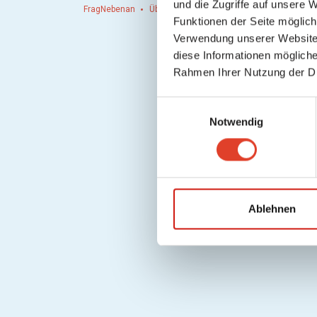
und die Zugriffe auf unsere 
FragNebenan
Über uns
Presse
Hausordnung
Hi
Funktionen der Seite möglic
Verwendung unserer Website 
diese Informationen mögliche
Rahmen Ihrer Nutzung der D
E
Notwendig
i
n
w
i
l
l
Ablehnen
i
g
u
n
g
s