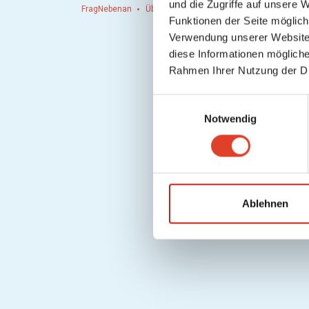
und die Zugriffe auf unsere 
FragNebenan
Über uns
Presse
Hausordnung
Hi
Funktionen der Seite möglic
Verwendung unserer Website 
diese Informationen mögliche
Rahmen Ihrer Nutzung der D
E
Notwendig
i
n
w
i
l
l
Ablehnen
i
g
u
n
g
s