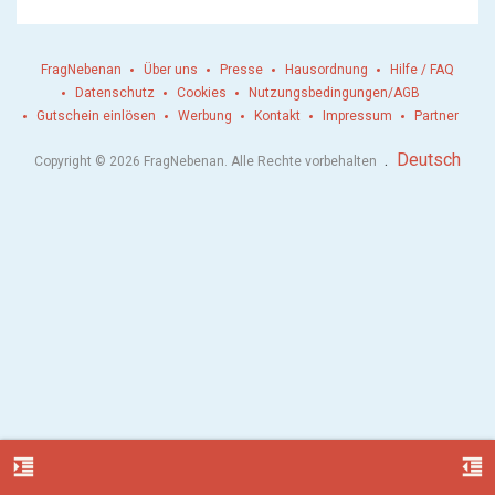
FragNebenan
Über uns
Presse
Hausordnung
Hilfe / FAQ
Datenschutz
Cookies
Nutzungsbedingungen/AGB
Gutschein einlösen
Werbung
Kontakt
Impressum
Partner
.
Deutsch
Copyright © 2026 FragNebenan. Alle Rechte vorbehalten
format_indent_increase
format_indent_decrease