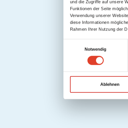
und die Zugriffe auf unsere 
Funktionen der Seite möglic
Verwendung unserer Website 
diese Informationen mögliche
Rahmen Ihrer Nutzung der D
E
Notwendig
i
n
w
i
l
l
Ablehnen
i
g
u
n
g
s