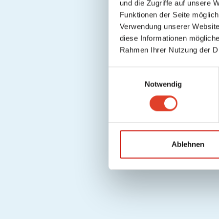
und die Zugriffe auf unsere 
Funktionen der Seite möglic
Verwendung unserer Website 
diese Informationen mögliche
Rahmen Ihrer Nutzung der D
E
Notwendig
i
n
w
i
l
l
Ablehnen
i
g
u
n
g
s