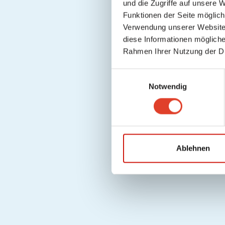
und die Zugriffe auf unsere 
Funktionen der Seite möglic
Verwendung unserer Website 
diese Informationen mögliche
Rahmen Ihrer Nutzung der D
E
Notwendig
i
n
w
i
l
l
Ablehnen
i
g
u
n
g
s