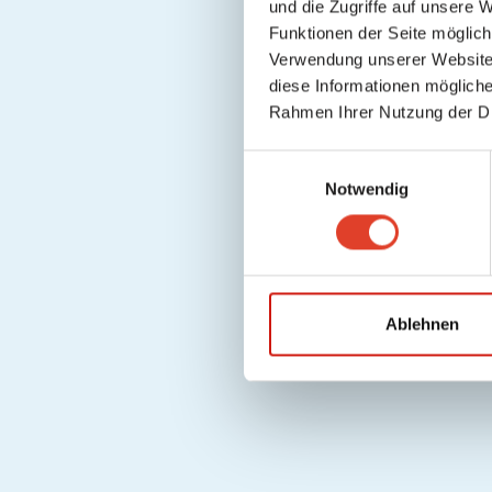
und die Zugriffe auf unsere 
Funktionen der Seite möglic
Verwendung unserer Website 
diese Informationen mögliche
Rahmen Ihrer Nutzung der D
E
Notwendig
i
n
w
i
l
l
Ablehnen
i
g
u
n
g
s