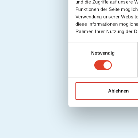
und die Zugriffe auf unsere 
Funktionen der Seite möglic
Verwendung unserer Website 
diese Informationen mögliche
Rahmen Ihrer Nutzung der D
E
Notwendig
i
n
w
i
l
l
Ablehnen
i
g
u
n
g
s