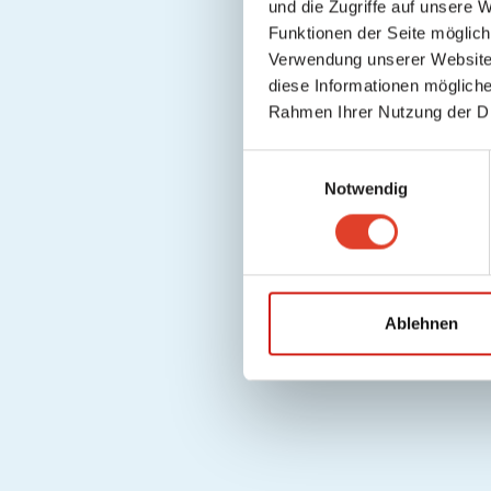
und die Zugriffe auf unsere 
Funktionen der Seite möglic
Verwendung unserer Website 
diese Informationen mögliche
Rahmen Ihrer Nutzung der D
E
Notwendig
i
n
w
i
l
l
Ablehnen
i
g
u
n
g
s