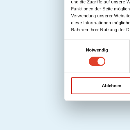
und die Zugriffe auf unsere 
Funktionen der Seite möglic
Verwendung unserer Website 
diese Informationen mögliche
Rahmen Ihrer Nutzung der D
E
Notwendig
i
n
w
i
l
l
Ablehnen
i
g
u
n
g
s