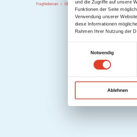
und die Zugriffe auf unsere 
FragNebenan
Über uns
Presse
Hausordnung
Hi
Funktionen der Seite möglic
Verwendung unserer Website 
diese Informationen mögliche
Rahmen Ihrer Nutzung der D
E
Notwendig
i
n
w
i
l
l
Ablehnen
i
g
u
n
g
s