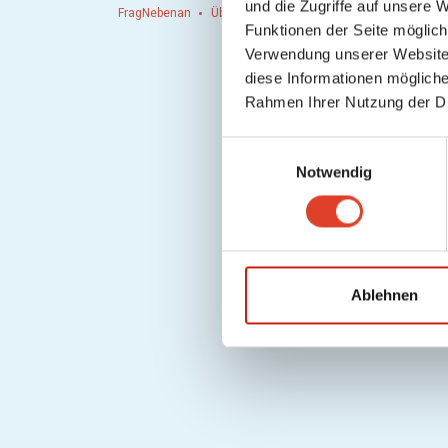
und die Zugriffe auf unsere 
FragNebenan
Über uns
Presse
Hausordnung
Hi
Funktionen der Seite möglic
Verwendung unserer Website 
diese Informationen mögliche
Rahmen Ihrer Nutzung der D
E
Notwendig
i
n
w
i
l
l
Ablehnen
i
g
u
n
g
s