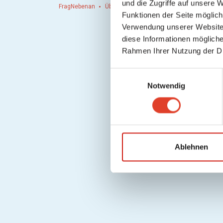
und die Zugriffe auf unsere 
FragNebenan
Über uns
Presse
Hausordnung
Hi
Funktionen der Seite möglic
Verwendung unserer Website 
diese Informationen mögliche
Rahmen Ihrer Nutzung der D
E
Notwendig
i
n
w
i
l
l
Ablehnen
i
g
u
n
g
s