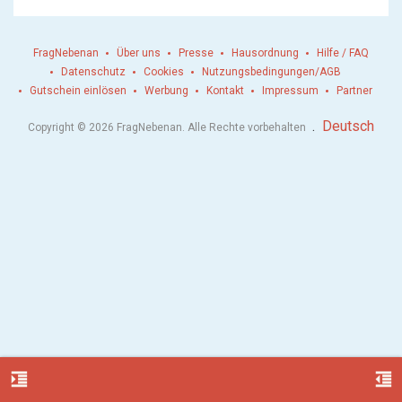
FragNebenan
Über uns
Presse
Hausordnung
Hilfe / FAQ
Datenschutz
Cookies
Nutzungsbedingungen/AGB
Gutschein einlösen
Werbung
Kontakt
Impressum
Partner
.
Deutsch
Copyright © 2026 FragNebenan. Alle Rechte vorbehalten
format_indent_increase
format_indent_decrease