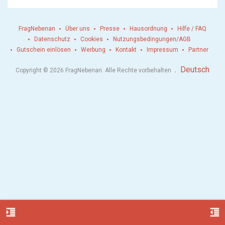
FragNebenan
Über uns
Presse
Hausordnung
Hilfe / FAQ
Datenschutz
Cookies
Nutzungsbedingungen/AGB
Gutschein einlösen
Werbung
Kontakt
Impressum
Partner
.
Deutsch
Copyright © 2026 FragNebenan. Alle Rechte vorbehalten
format_indent_increase
format_indent_decrease