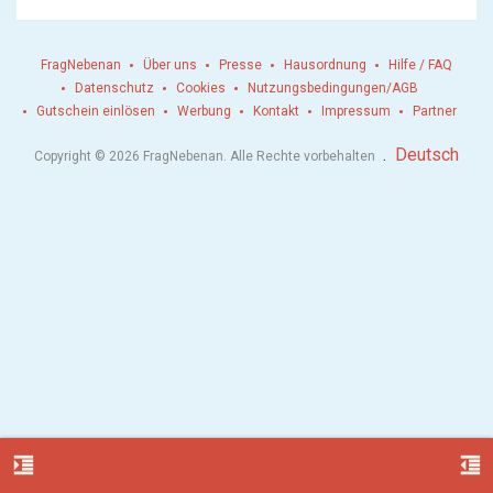
FragNebenan
Über uns
Presse
Hausordnung
Hilfe / FAQ
Datenschutz
Cookies
Nutzungsbedingungen/AGB
Gutschein einlösen
Werbung
Kontakt
Impressum
Partner
.
Deutsch
Copyright © 2026 FragNebenan. Alle Rechte vorbehalten
format_indent_increase
format_indent_decrease