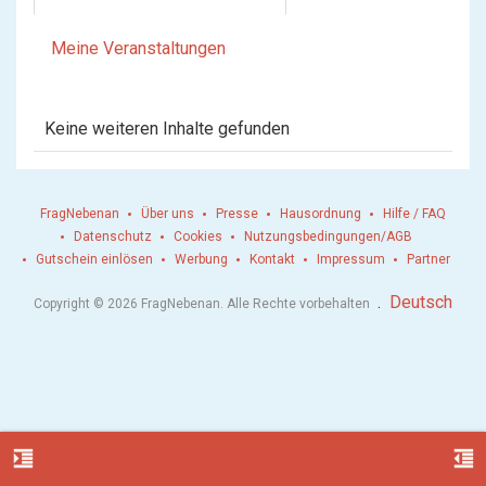
Meine Veranstaltungen
Keine weiteren Inhalte gefunden
FragNebenan
Über uns
Presse
Hausordnung
Hilfe / FAQ
Datenschutz
Cookies
Nutzungsbedingungen/AGB
Gutschein einlösen
Werbung
Kontakt
Impressum
Partner
.
Deutsch
Copyright © 2026 FragNebenan. Alle Rechte vorbehalten
format_indent_increase
format_indent_decrease