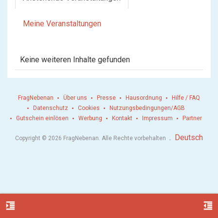
Meine Veranstaltungen
Keine weiteren Inhalte gefunden
FragNebenan
Über uns
Presse
Hausordnung
Hilfe / FAQ
Datenschutz
Cookies
Nutzungsbedingungen/AGB
Gutschein einlösen
Werbung
Kontakt
Impressum
Partner
.
Deutsch
Copyright © 2026 FragNebenan. Alle Rechte vorbehalten
format_indent_increase
format_indent_decrease