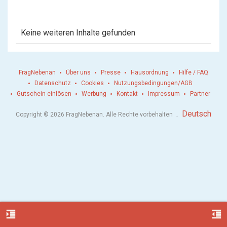
Keine weiteren Inhalte gefunden
FragNebenan
Über uns
Presse
Hausordnung
Hilfe / FAQ
Datenschutz
Cookies
Nutzungsbedingungen/AGB
Gutschein einlösen
Werbung
Kontakt
Impressum
Partner
.
Deutsch
Copyright © 2026 FragNebenan. Alle Rechte vorbehalten
format_indent_increase
format_indent_decrease