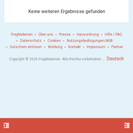
Keine weiteren Ergebnisse gefunden
FragNebenan
Über uns
Presse
Hausordnung
Hilfe / FAQ
Datenschutz
Cookies
Nutzungsbedingungen/AGB
Gutschein einlösen
Werbung
Kontakt
Impressum
Partner
.
Deutsch
Copyright © 2026 FragNebenan. Alle Rechte vorbehalten
format_indent_increase
format_indent_decrease