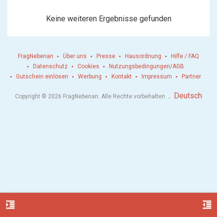
Keine weiteren Ergebnisse gefunden
FragNebenan
Über uns
Presse
Hausordnung
Hilfe / FAQ
Datenschutz
Cookies
Nutzungsbedingungen/AGB
Gutschein einlösen
Werbung
Kontakt
Impressum
Partner
.
Deutsch
Copyright © 2026 FragNebenan. Alle Rechte vorbehalten
format_indent_increase
format_indent_decrease