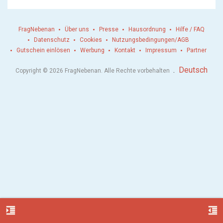
FragNebenan
Über uns
Presse
Hausordnung
Hilfe / FAQ
Datenschutz
Cookies
Nutzungsbedingungen/AGB
Gutschein einlösen
Werbung
Kontakt
Impressum
Partner
.
Deutsch
Copyright © 2026 FragNebenan. Alle Rechte vorbehalten
format_indent_increase
format_indent_decrease