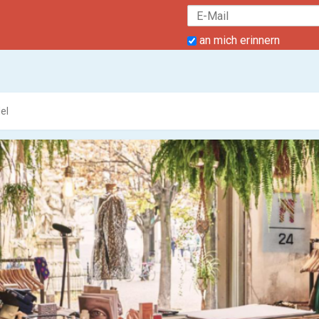
an mich erinnern
el