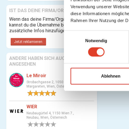
Verwendung unserer Website 
IST DAS DEINE FIRMA/ORGANISATION?
diese Informationen mögliche
Wenn das deine Firma/Organisation ist,
Rahmen Ihrer Nutzung der D
kannst du die Übernahme beantragen und
zusätzliche Infos hinzufügen.
E
Notwendig
i
Jetzt reklamieren
n
w
ANDERE HABEN SICH AUCH
i
ANGESEHEN
l
Le Miroir
l
Ablehnen
i
Strobachgasse 2, 1050 Wien 5.,
Margareten, Wien, Österreich
g
1 Bewertung
u
n
WIER
g
Neubaugürtel 4, 1150 Wien 7.,
s
Neubau, Wien, Österreich
a
0 Bewertungen