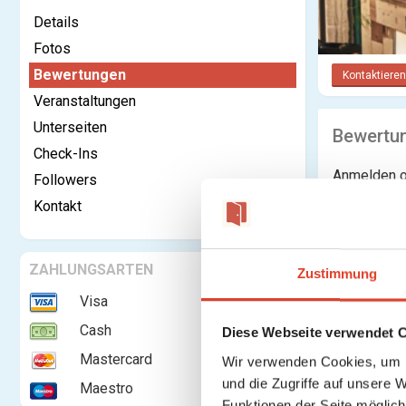
Details
Fotos
Bewertungen
Kontaktieren
Veranstaltungen
Unterseiten
Bewertu
Check-Ins
Anmelden o
Followers
Kontakt
ZAHLUNGSARTEN
Zustimmung
Visa
Cash
Diese Webseite verwendet 
Mastercard
Wir verwenden Cookies, um I
und die Zugriffe auf unsere 
Maestro
Funktionen der Seite möglic