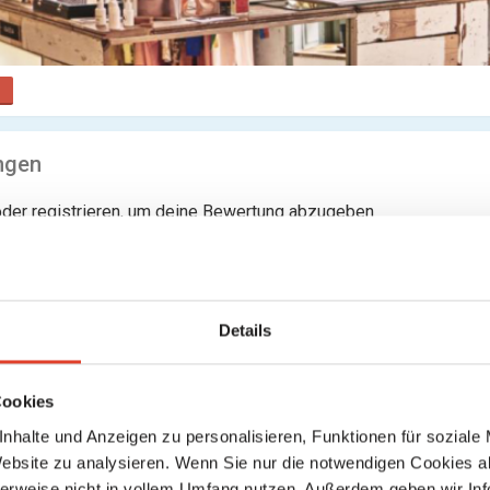
ngen
der registrieren, um deine Bewertung abzugeben
Keine weiteren Ergebnisse gefunden
Details
Cookies
nhalte und Anzeigen zu personalisieren, Funktionen für soziale
Website zu analysieren. Wenn Sie nur die notwendigen Cookies a
herweise nicht in vollem Umfang nutzen. Außerdem geben wir Inf