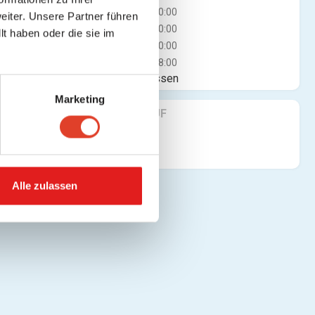
Mi
11:00 - 20:00
iter. Unsere Partner führen
Do
11:00 - 20:00
t haben oder die sie im
Fr
11:00 - 20:00
Sa
11:00 - 18:00
Jetzt geschlossen
Marketing
FINDE UNS AUF
Alle zulassen