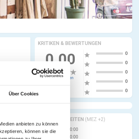
KRITIKEN & BEWERTUNGEN
5
0.00
0
star
4
0
star
3
0
star
0 Bewertungen
2
0
star
1
0
star
Über Cookies
GESCHÄFTSZEITEN
(MEZ +2)
 Medien anbieten zu können
Mo
11:00 - 20:00
kzeptieren, können sie die
Di
11:00 - 20:00
ormationen zu Ihrer