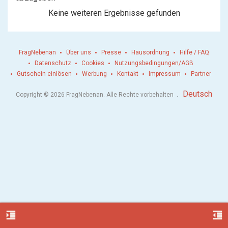
Keine weiteren Ergebnisse gefunden
FragNebenan
Über uns
Presse
Hausordnung
Hilfe / FAQ
Datenschutz
Cookies
Nutzungsbedingungen/AGB
Gutschein einlösen
Werbung
Kontakt
Impressum
Partner
.
Deutsch
Copyright © 2026 FragNebenan. Alle Rechte vorbehalten
format_indent_increase
format_indent_decrease