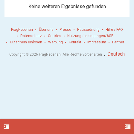
Keine weiteren Ergebnisse gefunden
FragNebenan
Über uns
Presse
Hausordnung
Hilfe / FAQ
Datenschutz
Cookies
Nutzungsbedingungen/AGB
Gutschein einlösen
Werbung
Kontakt
Impressum
Partner
.
Deutsch
Copyright © 2026 FragNebenan. Alle Rechte vorbehalten
format_indent_increase
format_indent_decrease