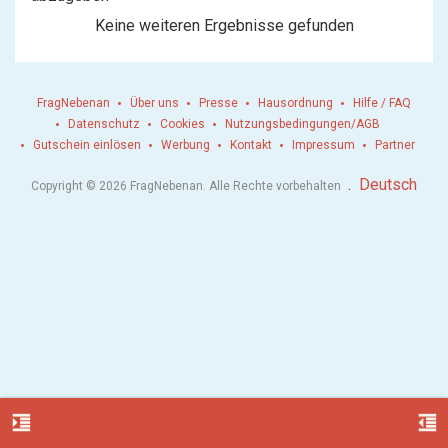
Keine weiteren Ergebnisse gefunden
FragNebenan
Über uns
Presse
Hausordnung
Hilfe / FAQ
Datenschutz
Cookies
Nutzungsbedingungen/AGB
Gutschein einlösen
Werbung
Kontakt
Impressum
Partner
.
Deutsch
Copyright © 2026 FragNebenan. Alle Rechte vorbehalten
format_indent_increase
format_indent_decrease