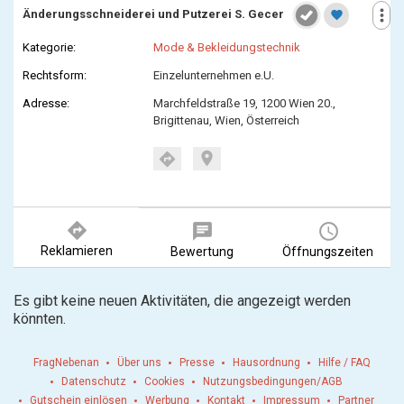
more_vert
Änderungsschneiderei und Putzerei S. Gecer
favorite
Kategorie:
Mode & Bekleidungstechnik
Rechtsform:
Einzelunternehmen e.U.
Adresse:
Marchfeldstraße 19, 1200 Wien 20.,
Brigittenau, Wien, Österreich
location_on
directions
directions
chat
query_builder
Reklamieren
Bewertung
Öffnungszeiten
Es gibt keine neuen Aktivitäten, die angezeigt werden
könnten.
FragNebenan
Über uns
Presse
Hausordnung
Hilfe / FAQ
Datenschutz
Cookies
Nutzungsbedingungen/AGB
Gutschein einlösen
Werbung
Kontakt
Impressum
Partner