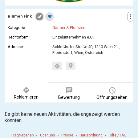
more_vert
Blumen Fink
favorite
Kategorie:
Gärtner & Floristen
Rechtsform:
Einzelunternehmen e.U.
Adresse:
Schloßhofer Straße 40, 1210 Wien 21.,
Floridsdorf, Wien, Österreich
location_on
directions
directions
chat
query_builder
Reklamieren
Bewertung
Öffnungszeiten
Es gibt keine neuen Aktivitäten, die angezeigt werden
könnten.
FragNebenan
Über uns
Presse
Hausordnung
Hilfe / FAQ