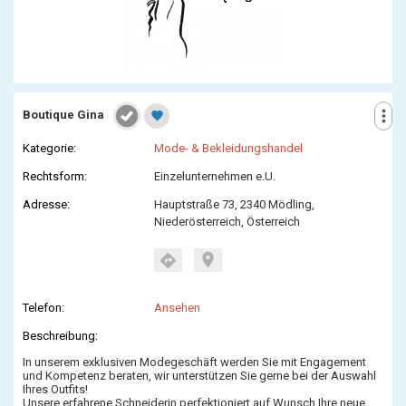
more_vert
Boutique Gina
favorite
Kategorie:
Mode- & Bekleidungshandel
Rechtsform:
Einzelunternehmen e.U.
Adresse:
Hauptstraße 73, 2340 Mödling,
Niederösterreich, Österreich
location_on
directions
Telefon:
Ansehen
Beschreibung:
In unserem exklusiven Modegeschäft werden Sie mit Engagement
und Kompetenz beraten, wir unterstützen Sie gerne bei der Auswahl
Ihres Outfits!
Unsere erfahrene Schneiderin perfektioniert auf Wunsch Ihre neue