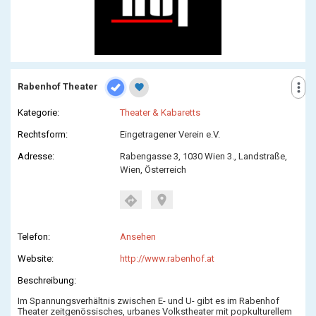
more_vert
Rabenhof Theater
favorite
Kategorie:
Theater & Kabaretts
Rechtsform:
Eingetragener Verein e.V.
Adresse:
Rabengasse 3, 1030 Wien 3., Landstraße,
Wien, Österreich
location_on
directions
Telefon:
Ansehen
Website:
http://www.rabenhof.at
Beschreibung:
Im Spannungsverhältnis zwischen E- und U- gibt es im Rabenhof
Theater zeitgenössisches, urbanes Volkstheater mit popkulturellem