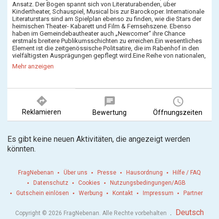
Ansatz. Der Bogen spannt sich von Literaturabenden, über
Kindertheater, Schauspiel, Musical bis zur Barockoper. Internationale
Literaturstars sind am Spielplan ebenso zu finden, wie die Stars der
heimischen Theater- Kabarett und Film & Fernsehszene. Ebenso
haben im Gemeindebautheater auch „Newcomer“ ihre Chance
erstmals breitere Publikumsschichten zu erreichen.Ein wesentliches
Element ist die zeitgenössische Politsatire, die im Rabenhof in den
vielfältigsten Ausprägungen gepflegt wird.Eine Reihe von nationalen,
wie internationalen Nominierungen und Auszeichnungen zeugen von
Mehr anzeigen
der künstlerischen Innovationskraft des Rabenhof Theaters.
directions
chat
query_builder
Reklamieren
Bewertung
Öffnungszeiten
Es gibt keine neuen Aktivitäten, die angezeigt werden
könnten.
FragNebenan
Über uns
Presse
Hausordnung
Hilfe / FAQ
Datenschutz
Cookies
Nutzungsbedingungen/AGB
Gutschein einlösen
Werbung
Kontakt
Impressum
Partner
.
Deutsch
Copyright © 2026 FragNebenan. Alle Rechte vorbehalten