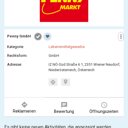
more_vert
Penny GmbH
favorite
Kategorie:
Lebensmittelgewerbe
Rechtsform:
GmbH
Adresse:
IZ NÖ-Süd Straße 6 1, 2351 Wiener Neudorf,
Niederösterreich, Österreich
location_on
directions
directions
chat
query_builder
Reklamieren
Bewertung
Öffnungszeiten
Es gibt keine neuen Aktivitäten, die angezeigt werden