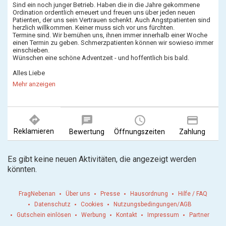
Sind ein noch junger Betrieb. Haben die in die Jahre gekommene
Ordination ordentlich erneuert und freuen uns über jeden neuen
Patienten, der uns sein Vertrauen schenkt. Auch Angstpatienten sind
herzlich willkommen. Keiner muss sich vor uns fürchten.
Termine sind. Wir bemühen uns, ihnen immer innerhalb einer Woche
einen Termin zu geben. Schmerzpatienten können wir sowieso immer
einschieben.
Wünschen eine schöne Adventzeit - und hoffentlich bis bald.
Alles Liebe
Robert Mallinger
Mehr anzeigen
directions
chat
query_builder
payment
Reklamieren
Bewertung
Öffnungszeiten
Zahlung
Es gibt keine neuen Aktivitäten, die angezeigt werden
könnten.
FragNebenan
Über uns
Presse
Hausordnung
Hilfe / FAQ
Datenschutz
Cookies
Nutzungsbedingungen/AGB
Gutschein einlösen
Werbung
Kontakt
Impressum
Partner