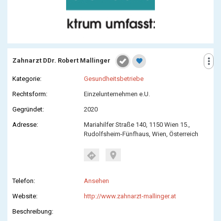
more_vert
Zahnarzt DDr. Robert Mallinger
favorite
Kategorie:
Gesundheitsbetriebe
Rechtsform:
Einzelunternehmen e.U.
Gegründet:
2020
Adresse:
Mariahilfer Straße 140, 1150 Wien 15.,
Rudolfsheim-Fünfhaus, Wien, Österreich
location_on
directions
Telefon:
Ansehen
Website:
http://www.zahnarzt-mallinger.at
Beschreibung: