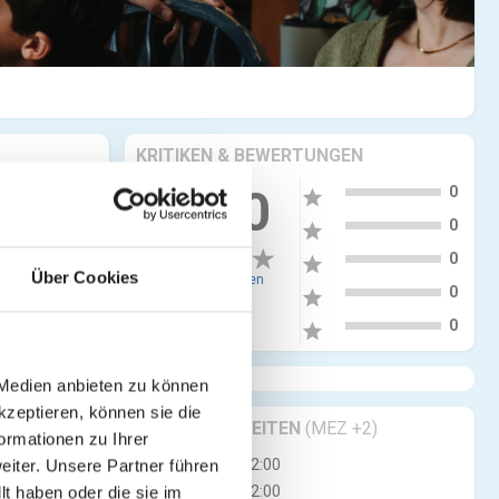
KRITIKEN & BEWERTUNGEN
5
more_vert
0.00
0
star
4
0
star
3
0
star
Über Cookies
0 Bewertungen
2
0
star
1
0
star
 Medien anbieten zu können
kzeptieren, können sie die
GESCHÄFTSZEITEN
(MEZ +2)
ormationen zu Ihrer
Mo
07:00 - 22:00
iter. Unsere Partner führen
s hin zu
Di
07:00 - 22:00
t haben oder die sie im