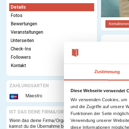
Details
Fotos
Bewertungen
Kontaktieren
Veranstaltungen
Unterseiten
Kategorie:
Check-Ins
Rechtsform:
Followers
Gegründet:
Kontakt
Adresse:
Zustimmung
ZAHLUNGSARTEN
Diese Webseite verwendet 
Maestro
Telefon:
Wir verwenden Cookies, um I
und die Zugriffe auf unsere 
Website:
IST DAS DEINE FIRMA/ORGANISATION?
Funktionen der Seite möglic
Firmenbuchn
Wenn das deine Firma/Organisation ist,
Verwendung unserer Website 
Beschreibung
kannst du die Übernahme beantragen und
diese Informationen mögliche