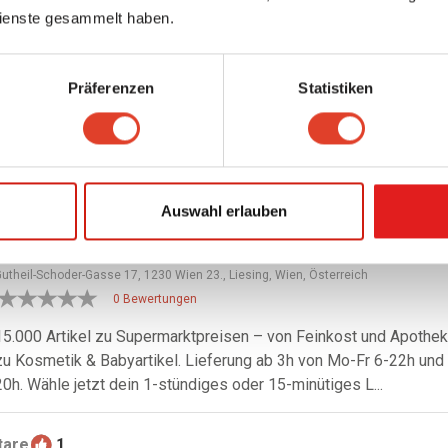
Kosmetik & Babyartikel. Lieferung ab 3h von Mo-Fr 6-22h und Sa 6-20
dein 1-stündiges oder 15-minütiges Lieferzeitfenster.
ienste gesammelt haben.
Präferenzen
Statistiken
ragNebenan
hat diese Firma/Organisation verifiziert:
gurkerl.at
 18. November 2025 um 14:24
Auswahl erlauben
gurkerl.at
-Zustelldienst
utheil-Schoder-Gasse 17, 1230 Wien 23., Liesing, Wien, Österreich
0 Bewertungen
15.000 Artikel zu Supermarktpreisen – von Feinkost und Apothek
zu Kosmetik & Babyartikel. Lieferung ab 3h von Mo-Fr 6-22h und
20h. Wähle jetzt dein 1-stündiges oder 15-minütiges L...
are
1