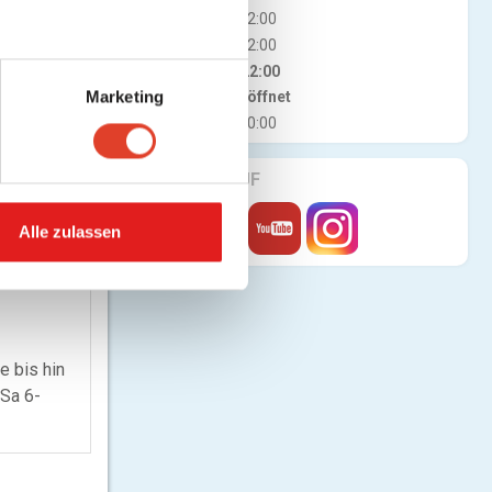
h. Wähle jetzt
Mi
07:00 - 22:00
Do
07:00 - 22:00
Fr
07:00 - 22:00
MITTEILUNG
Jetzt geöffnet
Marketing
Sa
07:00 - 20:00
FINDE UNS AUF
Alle zulassen
e bis hin
 Sa 6-