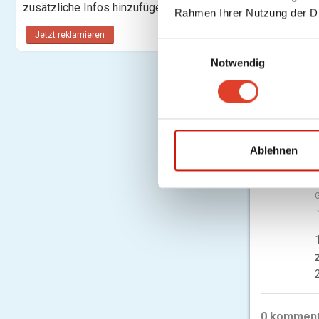
zusätzliche Infos hinzufügen.
Rahmen Ihrer Nutzung der D
Jetzt reklamieren
E
Notwendig
i
F
n
am
w
i
l
l
Ablehnen
i
g
-
G
u
n
g
s
a
u
s
0
komment