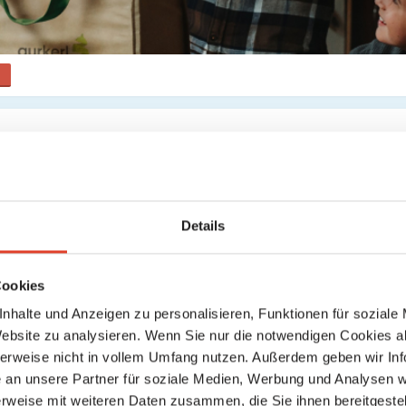
--Zustelldienst
GmbH
2020
Gutheil-Schoder-Gasse 17, 1230 Wien 23., Liesing, Wien, Österreich
Details
location_on
directions
Karte anzeigen
Wegbeschreibung
Cookies
Ansehen
nhalte und Anzeigen zu personalisieren, Funktionen für soziale
Website zu analysieren. Wenn Sie nur die notwendigen Cookies a
https://www.gurkerl.at/
herweise nicht in vollem Umfang nutzen. Außerdem geben wir Inf
ummer:
535948i
an unsere Partner für soziale Medien, Werbung und Analysen we
15.000 Artikel zu Supermarktpreisen – von Feinkost und Apotheke bi
:
rweise mit weiteren Daten zusammen, die Sie ihnen bereitgestell