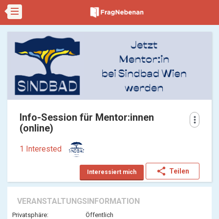
Info-Session für Mentor:innen
more_vert
(online)
1 Interested
share
Teilen
Interessiert mich
VERANSTALTUNGSINFORMATION
Privatsphäre:
Öffentlich