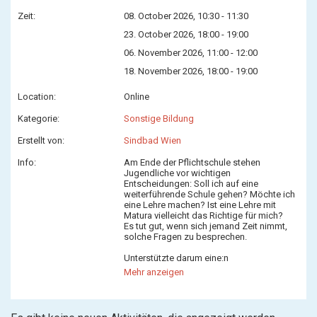
Zeit:
08. October 2026, 10:30 - 11:30
23. October 2026, 18:00 - 19:00
06. November 2026, 11:00 - 12:00
18. November 2026, 18:00 - 19:00
Location:
Online
Kategorie:
Sonstige Bildung
Erstellt von:
Sindbad Wien
Info:
Am Ende der Pflichtschule stehen
Jugendliche vor wichtigen
Entscheidungen: Soll ich auf eine
weiterführende Schule gehen? Möchte ich
eine Lehre machen? Ist eine Lehre mit
Matura vielleicht das Richtige für mich?
Es tut gut, wenn sich jemand Zeit nimmt,
solche Fragen zu besprechen.
Unterstützte darum eine:n
sozioökonomisch benachteilgte:n
Mehr anzeigen
Jugendliche:n am Ende seiner:ihrer
Pflichtschulzeit und werde Mentor:in bei
Sindbad Wien!
Du hast Lust als Mentor:in eine:n