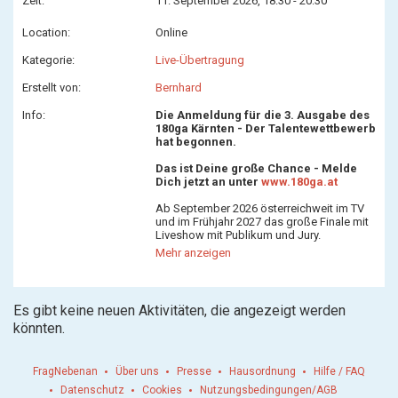
Zeit:
11. September 2026, 18:30 - 20:30
Location:
Online
Kategorie:
Live-Übertragung
Erstellt von:
Bernhard
Info:
Die Anmeldung für die 3. Ausgabe des
180ga Kärnten - Der Talentewettbewerb
hat begonnen.
Das ist Deine große Chance - Melde
Dich jetzt an unter
www.180ga.at
Ab September 2026 österreichweit im TV
und im Frühjahr 2027 das große Finale mit
Liveshow mit Publikum und Jury.
Mehr anzeigen
Hier gehts zur Anmeldung:
>>>LINK<<<
Hier geht es zum Video der Finalshow
2025:
>>>LINK<<<
Es gibt keine neuen Aktivitäten, die angezeigt werden
könnten.
FragNebenan
Über uns
Presse
Hausordnung
Hilfe / FAQ
Datenschutz
Cookies
Nutzungsbedingungen/AGB