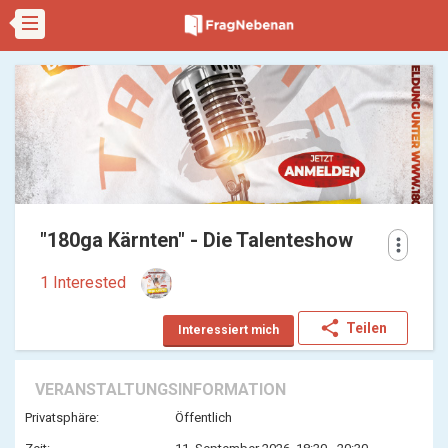
"180ga Kärnten" - Die Talenteshow
more_vert
1 Interested
share
Teilen
Interessiert mich
VERANSTALTUNGSINFORMATION
Privatsphäre:
Öffentlich