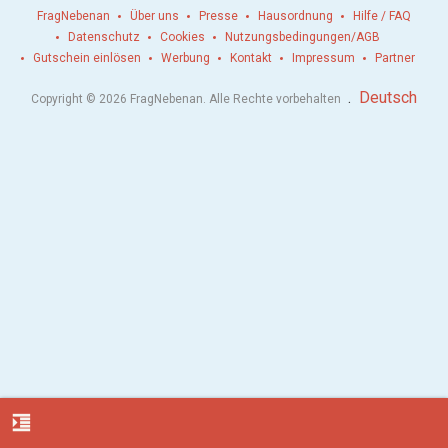
FragNebenan
Über uns
Presse
Hausordnung
Hilfe / FAQ
Datenschutz
Cookies
Nutzungsbedingungen/AGB
Gutschein einlösen
Werbung
Kontakt
Impressum
Partner
.
Deutsch
Copyright © 2026 FragNebenan. Alle Rechte vorbehalten
format_indent_increase