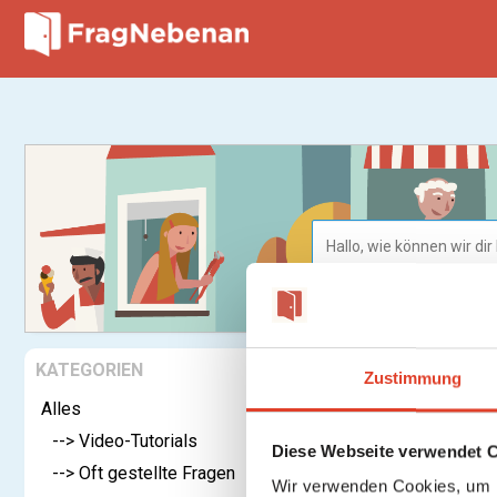
KATEGORIEN
Home
Si
Zustimmung
Alles
Sicherh
--> Video-Tutorials
Date
Diese Webseite verwendet 
--> Oft gestellte Fragen
Siche
Wir verwenden Cookies, um I