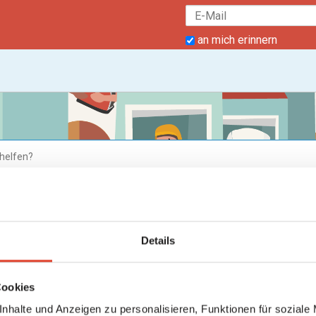
an mich erinnern
cherheit & Datenschutz
Details
eit & Datenschutz
nschutz
Cookies
rheit
nhalte und Anzeigen zu personalisieren, Funktionen für soziale