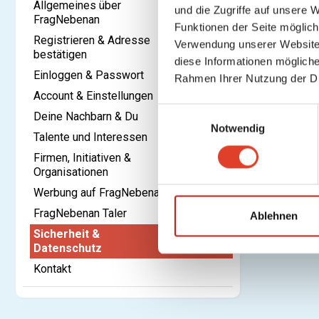
Allgemeines über
und die Zugriffe auf unsere 
FragNebenan
Funktionen der Seite möglic
Registrieren & Adresse
Verwendung unserer Website 
bestätigen
diese Informationen mögliche
Einloggen & Passwort
Rahmen Ihrer Nutzung der D
Account & Einstellungen
E
Deine Nachbarn & Du
Notwendig
i
Talente und Interessen
n
Firmen, Initiativen &
w
Organisationen
i
Werbung auf FragNebenan
l
FragNebenan Taler
l
Ablehnen
i
Sicherheit &
Datenschutz
g
u
Kontakt
n
g
s