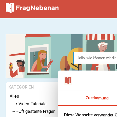
KATEGORIEN
Home
Ei
Alles
Warum m
Zustimmung
--> Video-Tutorials
--> Oft gestellte Fragen
Du kannst b
Diese Webseite verwendet 
immer wiede