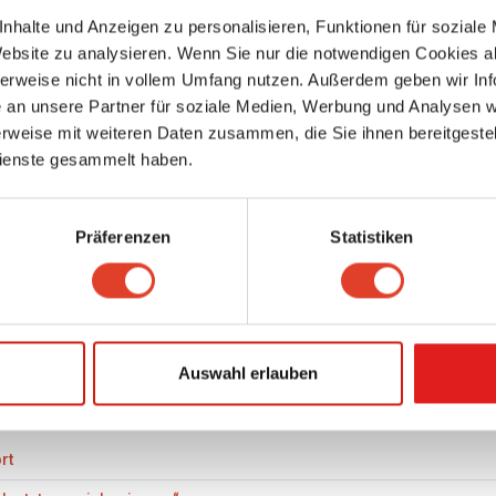
das bei dir der Fall ist, kannst du das wie folgt ändern:
nhalte und Anzeigen zu personalisieren, Funktionen für soziale
ne, iPad, iPad touch
Website zu analysieren. Wenn Sie nur die notwendigen Cookies a
gle Chrome
herweise nicht in vollem Umfang nutzen. Außerdem geben wir Inf
fox
an unsere Partner für soziale Medien, Werbung und Analysen we
rweise mit weiteren Daten zusammen, die Sie ihnen bereitgestell
Gerät oder Browser nicht dabei ist, findest du es sicher mit deiner Suchmaschi
ienste gesammelt haben.
Präferenzen
Statistiken
/innen haben diese FAQ als hilfreich markiert. Ist diese FAQ hilfreich?
ualisierung: 06. March 2025 um 13:09 - Total 1 stimmen ab
Ja
Nein
Auswahl erlauben
 FAQ
rt