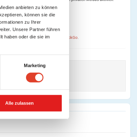
 Medien anbieten zu können
kzeptieren, können sie die
ormationen zu Ihrer
iter. Unsere Partner führen
t haben oder die sie im
ne, wir empfehlen für die Suche
DuckDuckGo
.
Marketing
Alle zulassen