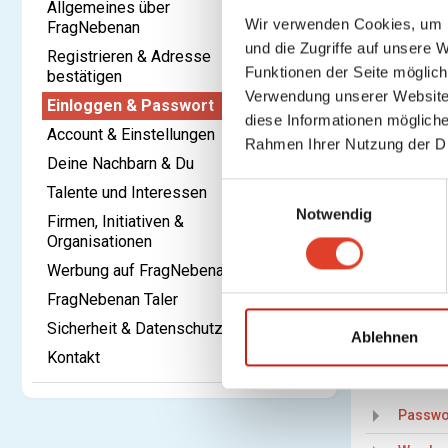
Allgemeines über
hast. Falls 
Wir verwenden Cookies, um I
FragNebenan
iPho
und die Zugriffe auf unsere 
Registrieren & Adresse
Goo
Funktionen der Seite möglic
bestätigen
Fire
Verwendung unserer Website 
Einloggen & Passwort
diese Informationen mögliche
Falls dein 
Account & Einstellungen
Rahmen Ihrer Nutzung der D
Deine Nachbarn & Du
Teilen
E
Talente und Interessen
Notwendig
i
Firmen, Initiativen &
0% der User
n
Organisationen
w
Letzte Akt
Werbung auf FragNebenan
i
FragNebenan Taler
l
Sicherheit & Datenschutz
l
Ablehnen
Kontakt
i
Ähnliches
g
u
Passwo
n