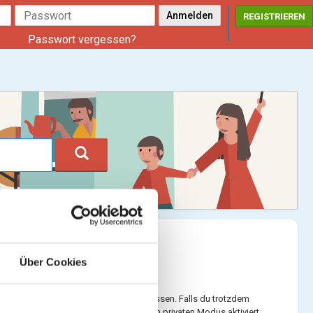
REGISTRIEREN
Passwort vergessen?
Über Cookies
il-Adresse und Passwort angeben zu müssen. Falls du trotzdem
 Browser den Inkognito-Modus bzw. den privaten Modus aktiviert