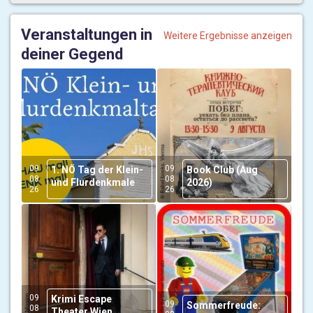
Veranstaltungen in
Weitere Ergebnisse anzeigen
deiner Gegend
09
09
1. NÖ Tag der Klein-
Book Club (Aug
08
08
und Flurdenkmale
2026)
26
26
09
Krimi Escape
09
Sommerfreude:
08
Theater Wien