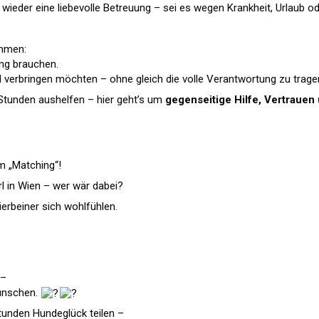
nd wieder eine liebevolle Betreuung – sei es wegen Krankheit, Urlau
mmen:
ung brauchen.
 verbringen möchten – ohne gleich die volle Verantwortung zu trage
Stunden aushelfen – hier geht’s um
gegenseitige Hilfe, Vertrauen 
m „Matching“!
l in Wien – wer wär dabei?
ierbeiner sich wohlfühlen.
 –
wünschen.
tunden Hundeglück teilen –