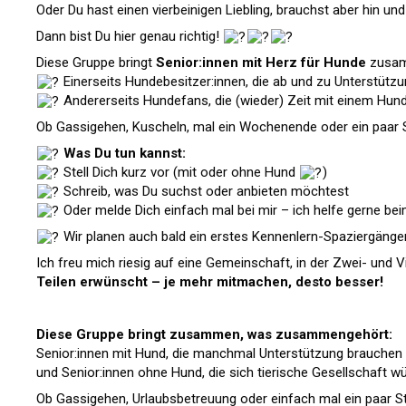
Oder Du hast einen vierbeinigen Liebling, brauchst aber hin u
Dann bist Du hier genau richtig!
Diese Gruppe bringt
Senior:innen mit Herz für Hunde
zusa
Einerseits Hundebesitzer:innen, die ab und zu Unterstütz
Andererseits Hundefans, die (wieder) Zeit mit einem Hund
Ob Gassigehen, Kuscheln, mal ein Wochenende oder ein paar 
Was Du tun kannst:
Stell Dich kurz vor (mit oder ohne Hund
)
Schreib, was Du suchst oder anbieten möchtest
Oder melde Dich einfach mal bei mir – ich helfe gerne bei
Wir planen auch bald ein erstes Kennenlern-Spaziergänger
Ich freu mich riesig auf eine Gemeinschaft, in der Zwei- und V
Teilen erwünscht – je mehr mitmachen, desto besser!
Diese Gruppe bringt zusammen, was zusammengehört:
Senior:innen mit Hund, die manchmal Unterstützung brauchen
und Senior:innen ohne Hund, die sich tierische Gesellschaft 
Ob Gassigehen, Urlaubsbetreuung oder einfach mal ein paar S