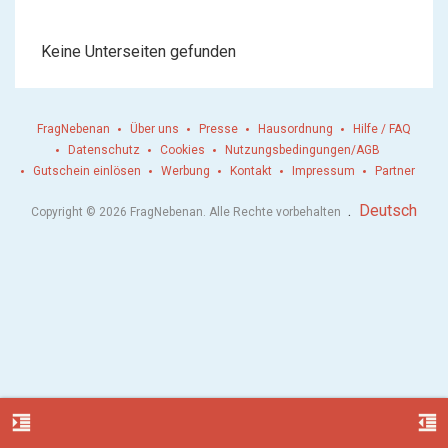
Keine Unterseiten gefunden
FragNebenan
Über uns
Presse
Hausordnung
Hilfe / FAQ
Datenschutz
Cookies
Nutzungsbedingungen/AGB
Gutschein einlösen
Werbung
Kontakt
Impressum
Partner
.
Deutsch
Copyright © 2026 FragNebenan. Alle Rechte vorbehalten
format_indent_increase
format_indent_decrease