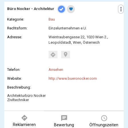
more_vert
Büro Nocker - Architektur
favorite
Kategorie:
Bau
Rechtsform:
Einzelunternehmen e.U.
Adresse:
Weintraubengasse 22, 1020 Wien 2.,
Leopoldstadt, Wien, Österreich
location_on
directions
Telefon:
Ansehen
Website:
http://www.bueronocker.com
Beschreibung:
Architekturbüro Nocker
Ziviltechniker
directions
chat
query_builder
Reklamieren
Bewertung
Öffnungszeiten