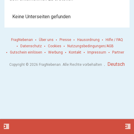
Keine Unterseiten gefunden
FragNebenan
Über uns
Presse
Hausordnung
Hilfe / FAQ
Datenschutz
Cookies
Nutzungsbedingungen/AGB
Gutschein einlösen
Werbung
Kontakt
Impressum
Partner
.
Deutsch
Copyright © 2026 FragNebenan. Alle Rechte vorbehalten
format_indent_increase
format_indent_decrease