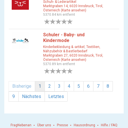
Schuh- & Lederartikel
Marktgraben 14, 6020 Innsbruck, Tirol,
Österreich (Karte ansehen)
5370.84 km entfernt
0 Bewertungen
Schuler - Baby- und
Kindermode
Kinderbekleidung & -artikel
,
Textilien,
Nähzubehör & Bastlerbedarf
Marktgraben 27, 6020 Innsbruck, Tirol,
Österreich (Karte ansehen)
5370.89 km entfernt
0 Bewertungen
Bisherige
1
2
3
4
5
6
7
8
9
Nächstes
Letztes
FragNebenan
Über uns
Presse
Hausordnung
Hilfe / FAQ