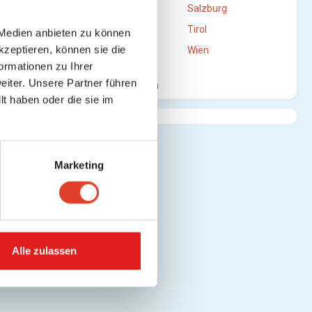
Oberösterreich
Salzburg
Steiermark
Tirol
 Medien anbieten zu können
kzeptieren, können sie die
Vorarlberg
Wien
ormationen zu Ihrer
iter. Unsere Partner führen
Mehr anzeigen
t haben oder die sie im
Marketing
Alle zulassen