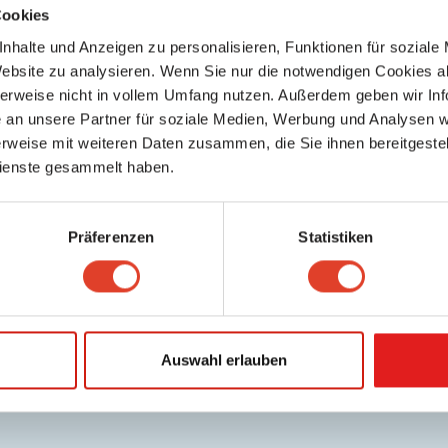
Cookies
Raiffeisenlandesbank Andromeda Tower
Banken
nhalte und Anzeigen zu personalisieren, Funktionen für soziale
Donau-City-Straße 6, 1220 Wien 22., Donaustadt, Wien, Österreich
Website zu analysieren. Wenn Sie nur die notwendigen Cookies a
5591.55 km entfernt
herweise nicht in vollem Umfang nutzen. Außerdem geben wir Inf
0 Bewertungen
an unsere Partner für soziale Medien, Werbung und Analysen we
rweise mit weiteren Daten zusammen, die Sie ihnen bereitgestell
ienste gesammelt haben.
Präferenzen
Statistiken
Auswahl erlauben