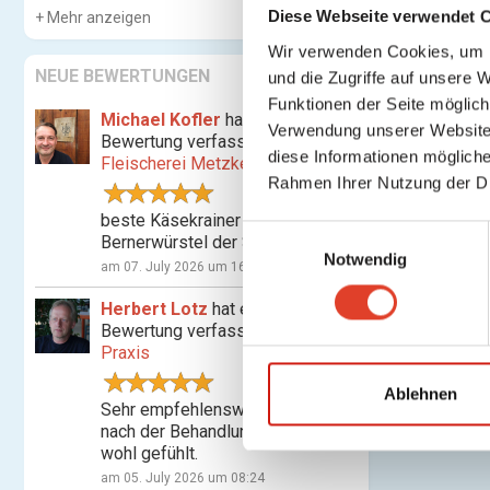
Diese Webseite verwendet 
Mehr anzeigen
Wir verwenden Cookies, um I
NEUE BEWERTUNGEN
und die Zugriffe auf unsere 
Funktionen der Seite möglic
Michael Kofler
hat eine
Verwendung unserer Website 
Bewertung verfasst für
diese Informationen mögliche
Fleischerei Metzker
Rahmen Ihrer Nutzung der D
beste Käsekrainer und
E
Bernerwürstel der Stadt
Notwendig
i
am 07. July 2026 um 16:07
n
Herbert Lotz
hat eine
w
Bewertung verfasst für
Shiatsu-
i
Praxis
l
l
Ablehnen
Sehr empfehlenswert! Habe mich
i
nach der Behandlung nachhaltig
g
wohl gefühlt.
u
am 05. July 2026 um 08:24