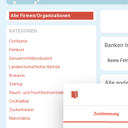
Alle Firmen/Organisationen
KATEGORIEN
Confiserie
Banken I
Feinkost
Genussmittelproduzent
Keine Fir
Landwirtschaftlicher Betrieb
Brauerei
Alle and
Startup
Rauch- und Frischfischvertriebs-GmbH
Cocktailbar
Zuckerbäcker
Zustimmung
Manufaktur