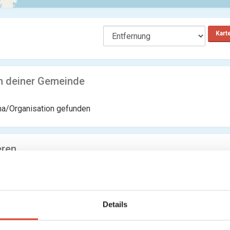
Kart
n deiner Gemeinde
ma/Organisation gefunden
eren
NN mailinator business
Banken
Achgasse 11, 6900 Bregenz, Vorarlberg, Österreich
5364.48 km entfernt
Details
0 Bewertungen