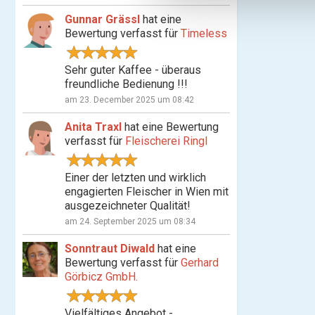
n
Gunnar Grässl
hat eine
g
Bewertung verfasst für
Timeless
s
a
Sehr guter Kaffee - überaus
u
freundliche Bedienung !!!
s
am 23. December 2025 um 08:42
w
a
Anita Traxl
hat eine Bewertung
h
verfasst für
Fleischerei Ringl
l
Einer der letzten und wirklich
engagierten Fleischer in Wien mit
ausgezeichneter Qualität!
am 24. September 2025 um 08:34
Sonntraut Diwald
hat eine
Bewertung verfasst für
Gerhard
Görbicz GmbH.
Vielfältiges Angebot -